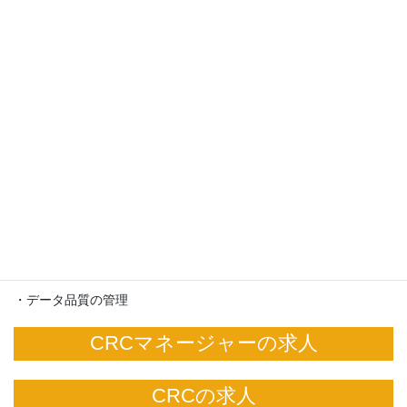
自身の担当する治験/臨床試験のプロジェクトマネジメントと、そ
の担当試験をサポートしてくださるエリアCRSの業務マネジメン
トを担います。
CRCマネージャーの主な業務
・担当プロジェクトの進捗管理
・エリアCRSの指導、業務管理
・医療機関や依頼元CRO担当者との調整
・データ品質の管理
CRCマネージャーの求人
CRCの求人