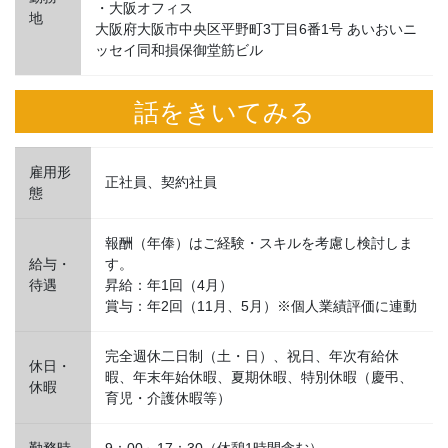
・大阪オフィス
地
大阪府大阪市中央区平野町3丁目6番1号 あいおいニ
ッセイ同和損保御堂筋ビル
話をきいてみる
雇用形
正社員、契約社員
態
報酬（年俸）はご経験・スキルを考慮し検討しま
給与・
す。
待遇
昇給：年1回（4月）
賞与：年2回（11月、5月）※個人業績評価に連動
完全週休二日制（土・日）、祝日、年次有給休
休日・
暇、年末年始休暇、夏期休暇、特別休暇（慶弔、
休暇
育児・介護休暇等）
勤務時
9：00～17：30（休憩1時間含む）